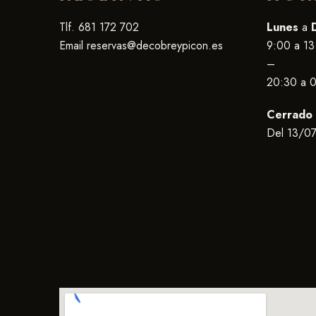
Tlf. 681 172 702
Lunes
a
Email
reservas@decobreypicon.es
9:00 a 13
–
20:30 a 
Cerrado 
Del 13/07