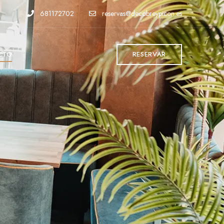
681172702
reservas@decobreypicon.es
CTO
RESERVAR
O