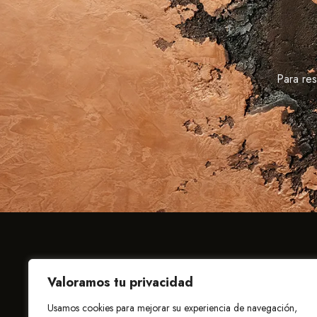
Para re
¿DONDE ESTAMOS?
TELÉ
Valoramos tu privacidad
C. Alcalde Sanz Noguer, 33
681 17
Usamos cookies para mejorar su experiencia de navegación,