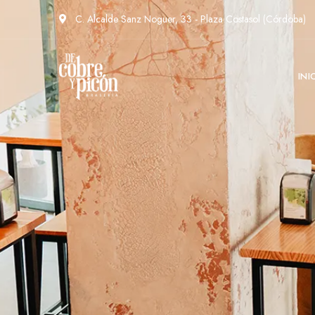
C. Alcalde Sanz Noguer, 33 - Plaza Costasol (Córdoba)
INI