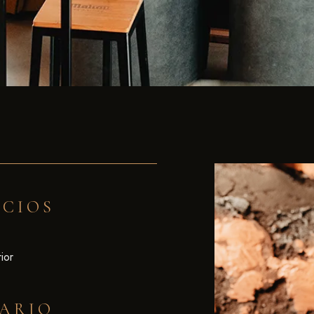
ACIOS
ior
ARIO