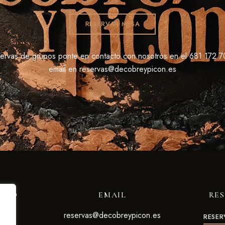
RESERVAR MESA
servas de grupos ponte en contacto con nosotros en el 681 172 7
email en
reservas@decobreypicon.es
FONO
EMAIL
RE
2 702
reservas@decobreypicon.es
RESER