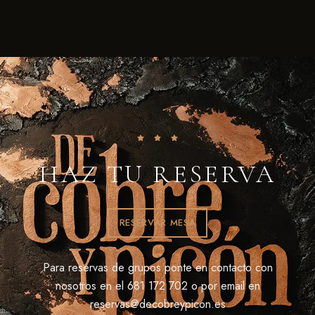
HAZ TU RESERVA
RESERVAR MESA
Para reservas de grupos ponte en contacto con
nosotros en el 681 172 702 o por email en
reservas@decobreypicon.es